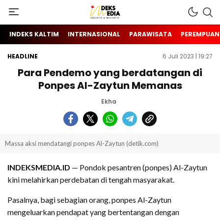
Berita Hari Ini Di Indonesia & Internasional
INDEKS MEDIA
INDEKS KALTIM
INTERNASIONAL
PARAWISATA
PEREMPUAN
HEADLINE
6 Juli 2023 | 19:27
Para Pendemo yang berdatangan di
Ponpes Al-Zaytun Memanas
Ekha
Massa aksi mendatangi ponpes Al-Zaytun (detik.com)
INDEKSMEDIA.ID
— Pondok pesantren (ponpes) Al-Zaytun
kini melahirkan perdebatan di tengah masyarakat.
Pasalnya, bagi sebagian orang, ponpes Al-Zaytun
mengeluarkan pendapat yang bertentangan dengan