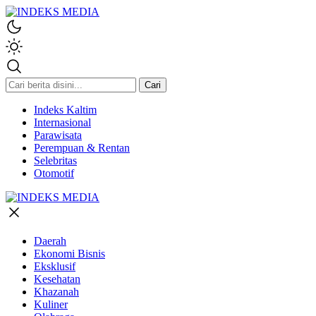
INDEKS MEDIA
Berita Hari Ini Di Indonesia & Internasional
Cari
Indeks Kaltim
Internasional
Parawisata
Perempuan & Rentan
Selebritas
Otomotif
Daerah
Ekonomi Bisnis
Eksklusif
Kesehatan
Khazanah
Kuliner