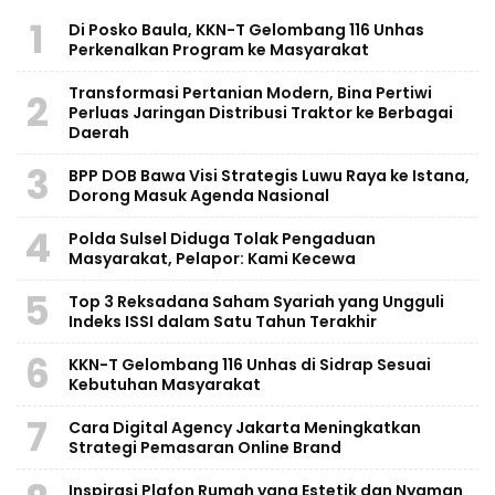
1
Di Posko Baula, KKN-T Gelombang 116 Unhas
Perkenalkan Program ke Masyarakat
Transformasi Pertanian Modern, Bina Pertiwi
2
Perluas Jaringan Distribusi Traktor ke Berbagai
Daerah
3
BPP DOB Bawa Visi Strategis Luwu Raya ke Istana,
Dorong Masuk Agenda Nasional
4
Polda Sulsel Diduga Tolak Pengaduan
Masyarakat, Pelapor: Kami Kecewa
5
Top 3 Reksadana Saham Syariah yang Ungguli
Indeks ISSI dalam Satu Tahun Terakhir
6
KKN-T Gelombang 116 Unhas di Sidrap Sesuai
Kebutuhan Masyarakat
7
Cara Digital Agency Jakarta Meningkatkan
Strategi Pemasaran Online Brand
Inspirasi Plafon Rumah yang Estetik dan Nyaman