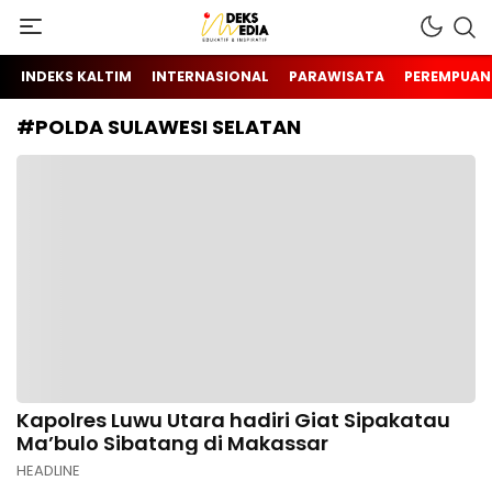
Berita Hari Ini Di Indonesia & Internasional
INDEKS MEDIA
INDEKS KALTIM
INTERNASIONAL
PARAWISATA
PEREMPUAN
#POLDA SULAWESI SELATAN
Kapolres Luwu Utara hadiri Giat Sipakatau
Ma’bulo Sibatang di Makassar
HEADLINE