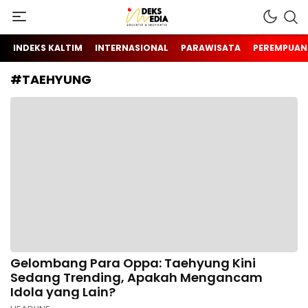
Berita Hari Ini Di Indonesia & Internasional
INDEKS MEDIA
INDEKS KALTIM
INTERNASIONAL
PARAWISATA
PEREMPUAN
#TAEHYUNG
Gelombang Para Oppa: Taehyung Kini
Sedang Trending, Apakah Mengancam
Idola yang Lain?