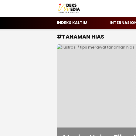
INDEKS MEDIA
Berita Hari Ini Di Indonesia & Internasion
INDEKS KALTIM
INTERNASIO
#TANAMAN HIAS