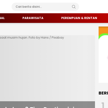
al
NAL
PARAWISATA
PEREMPUAN & RENTAN
BER
1