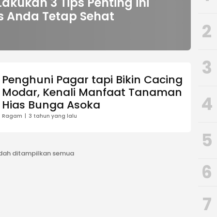
akukan 3 Tips Penting ini
 Anda Tetap Sehat
2
3
Penghuni Pagar tapi Bikin Cacing
Modar, Kenali Manfaat Tanaman
4
Hias Bunga Asoka
Ragam
3 tahun yang lalu
5
dah ditampilkan semua
6
7