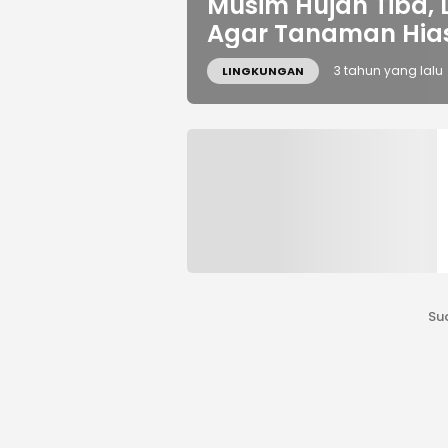
Musim Hujan Tiba, L
Agar Tanaman Hias
3 tahun yang lalu
LINGKUNGAN
Su