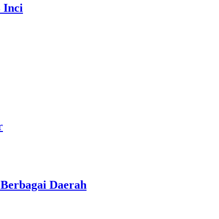
 Inci
r
e Berbagai Daerah