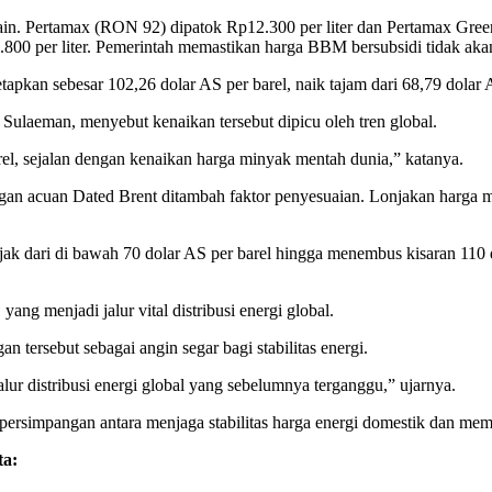
in. Pertamax (RON 92) dipatok Rp12.300 per liter dan Pertamax Green
6.800 per liter. Pemerintah memastikan harga BBM bersubsidi tidak aka
apkan sebesar 102,26 dolar AS per barel, naik tajam dari 68,79 dolar 
laeman, menyebut kenaikan tersebut dipicu oleh tren global.
rel, sejalan dengan kenaikan harga minyak mentah dunia,” katanya.
gan acuan Dated Brent ditambah faktor penyesuaian. Lonjakan harga miny
k dari di bawah 70 dolar AS per barel hingga menembus kisaran 110 d
ang menjadi jalur vital distribusi energi global.
ersebut sebagai angin segar bagi stabilitas energi.
r distribusi energi global yang sebelumnya terganggu,” ujarnya.
 persimpangan antara menjaga stabilitas harga energi domestik dan mem
ta: