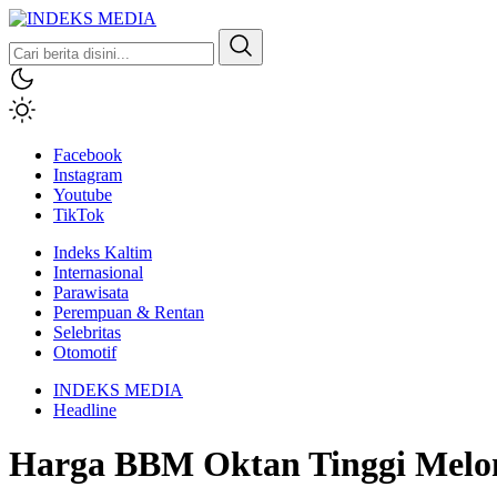
INDEKS MEDIA
Berita Hari Ini Di Indonesia & Internasional
Facebook
Instagram
Youtube
TikTok
Indeks Kaltim
Internasional
Parawisata
Perempuan & Rentan
Selebritas
Otomotif
INDEKS MEDIA
Headline
Harga BBM Oktan Tinggi Melonj