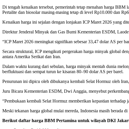
Di tengah kenaikan tersebut, pemerintah tetap menahan harga BBM la
Pertalite dan biosolar masing-masing tetap di level Rp10.000 dan Rp
Kenaikan harga ini sejalan dengan lonjakan ICP Maret 2026 yang ditet
Direktur Jenderal Minyak dan Gas Bumi Kementerian ESDM, Laode Su
“ICP Maret 2026 meningkat signifikan sebesar 33,47 dolar AS per ba
Secara struktural, ICP mengikuti pergerakan harga minyak global den
antara Amerika Serikat dan Iran.
Dalam waktu kurang dari sebulan, harga minyak mentah dunia melonja
berfluktuasi dan sempat turun ke kisaran 80–90 dolar AS per barel.
Penurunan ini dipicu oleh dibukanya kembali Selat Hormuz oleh Iran, y
Juru Bicara Kementerian ESDM, Dwi Anggia, menyebut perkembangan t
“Pembukaan kembali Selat Hormuz memberikan kepastian terhadap jalu
Meski tekanan harga global mulai mereda, Indonesia masih berada di
Berikut daftar harga BBM Pertamina untuk wilayah DKI Jakar