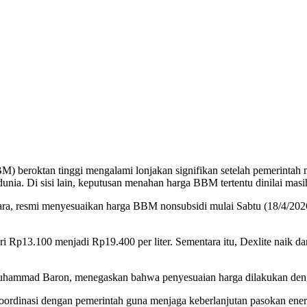
) beroktan tinggi mengalami lonjakan signifikan setelah pemerintah
unia. Di sisi lain, keputusan menahan harga BBM tertentu dinilai masi
ara, resmi menyesuaikan harga BBM nonsubsidi mulai Sabtu (18/4/2026
 Rp13.100 menjadi Rp19.400 per liter. Sementara itu, Dexlite naik da
Muhammad Baron, menegaskan bahwa penyesuaian harga dilakukan den
ordinasi dengan pemerintah guna menjaga keberlanjutan pasokan energ