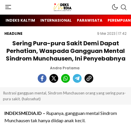
Berita Hari Ini Di Indonesia & Internasional
INDEKS MEDIA
INDEKS KALTIM
INTERNASIONAL
PARAWISATA
PEREMPUAN
HEADLINE
9 Mei 2023 | 17:42
Sering Pura-pura Sakit Demi Dapat
Perhatian, Waspada Gangguan Mental
Sindrom Munchausen, Ini Penyebabnya
Andra Pratama
Ilustrasi gangguan mental, Sindrom Munchausen orang yang sering pura-
pura sakit. (halosehat)
INDEKSMEDIA.ID –
Rupanya, gangguan mental Sindrom
Munchausen tak hanya diidap anak kecil.