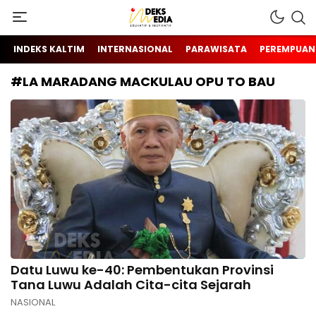
Berita Hari Ini Di Indonesia & Internasional
INDEKS MEDIA
INDEKS KALTIM
INTERNASIONAL
PARAWISATA
PEREMPUAN
#LA MARADANG MACKULAU OPU TO BAU
Datu Luwu ke-40: Pembentukan Provinsi
Tana Luwu Adalah Cita-cita Sejarah
NASIONAL