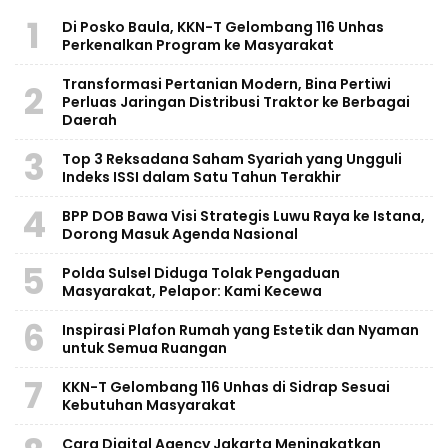
1
Di Posko Baula, KKN-T Gelombang 116 Unhas
Perkenalkan Program ke Masyarakat
Transformasi Pertanian Modern, Bina Pertiwi
2
Perluas Jaringan Distribusi Traktor ke Berbagai
Daerah
3
Top 3 Reksadana Saham Syariah yang Ungguli
Indeks ISSI dalam Satu Tahun Terakhir
4
BPP DOB Bawa Visi Strategis Luwu Raya ke Istana,
Dorong Masuk Agenda Nasional
5
Polda Sulsel Diduga Tolak Pengaduan
Masyarakat, Pelapor: Kami Kecewa
6
Inspirasi Plafon Rumah yang Estetik dan Nyaman
untuk Semua Ruangan
7
KKN-T Gelombang 116 Unhas di Sidrap Sesuai
Kebutuhan Masyarakat
Cara Digital Agency Jakarta Meningkatkan